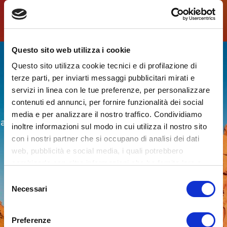
SCONTO DEL 15% SINGOLE DATE
SCONTO DEL 20% FULL PASS
Questo sito web utilizza i cookie
Questo sito utilizza cookie tecnici e di profilazione di
terze parti, per inviarti messaggi pubblicitari mirati e
servizi in linea con le tue preferenze, per personalizzare
La promozione dedicata ai residenti in
contenuti ed annunci, per fornire funzionalità dei social
provincia di Nuoro ed i biglietti sono
media e per analizzare il nostro traffico. Condividiamo
acquistabili solo nel punto vendita indicato.
inoltre informazioni sul modo in cui utilizza il nostro sito
Numero limitato fino ad esaurimento
con i nostri partner che si occupano di analisi dei dati
disponibilità. Presentarsi presso il punto
web, pubblicità e social media, i quali potrebbero
vendita muniti di documenti di identità:
combinarle con altre informazioni che ha fornito loro o
che hanno raccolto dal suo utilizzo dei loro servizi. Vedi
S
IL TABACCHINO DI MUCELI
la nostra cookie policy. Il consenso può essere espresso
Necessari
e
Via Emilio Lussu snc
cliccando "Accetto tutti i cookie” o selezionando le
l
diverse categorie di cookies.
Orario apertura
e
Preferenze