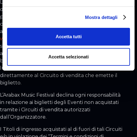
La vendita dei biglietti è disciplinata dal
e
documento “Termini e condizioni di acquisto”
l
pubblicato sul sito internet del Circuito di vendita
Mostra dettagli
c
che emette il biglietto, consultabile anche
o
attraverso l’apposito link attivo su
n
Accetta tutti
www.arabaxmusicfestival.it
, nella pagina relativa al
s
singolo Evento. Per maggiori informazioni relative
e
al pagamento, alla spedizione e alla consegna dei
n
Accetta selezionati
biglietti, alla possibilità di ritirarli nel giorno e nel
s
luogo dell’Evento, i Clienti dovranno rivolgersi
o
direttamente al Circuito di vendita che emette il
biglietto.
L’Arabax Music Festival declina ogni responsabilità
in relazione ai biglietti degli Eventi non acquistati
tramite i Circuiti di vendita autorizzati
dall’Organizzatore.
I Titoli di ingresso acquistati al di fuori di tali Circuiti
e/o in violazione dei “Termini e condizioni di