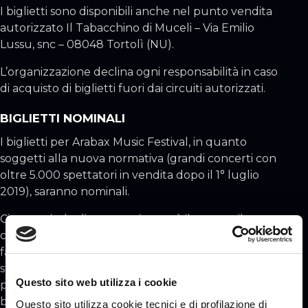
I biglietti sono disponibili anche nel punto vendita
autorizzato Il Tabacchino di Muceli – Via Emilio
Lussu, snc – 08048 Tortolì (NU).
L’organizzazione declina ogni responsabilità in caso
di acquisto di biglietti fuori dai circuiti autorizzati.
BIGLIETTI NOMINALI
I biglietti per Arabax Music Festival, in quanto
soggetti alla nuova normativa (grandi concerti con
oltre 5.000 spettatori in vendita dopo il 1° luglio
2019), saranno nominali.
Ciascun titolo di accesso riporterà il nome e il
cognome dell’utilizzatore del biglietto immessi in
fase d’acquisto. Non sarà possibile immettere lo
stesso nominativo per più biglietti: ogni
Questo sito web utilizza i cookie
partecipante dovrà avere riportato sul proprio
biglietto il suo nome.
Questo sito utilizza cookie tecnici e di profilazione di